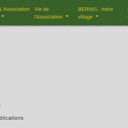
L'Association
Vie de
BERNIS : notre
l'Association
village
s
blications