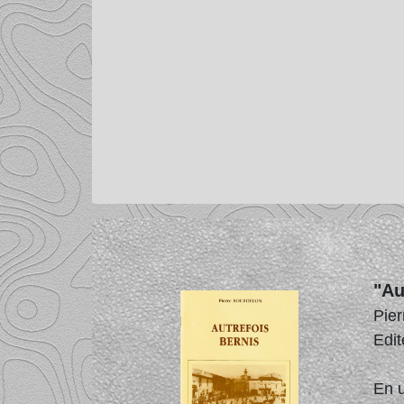
"Au
Pie
Edit
En u