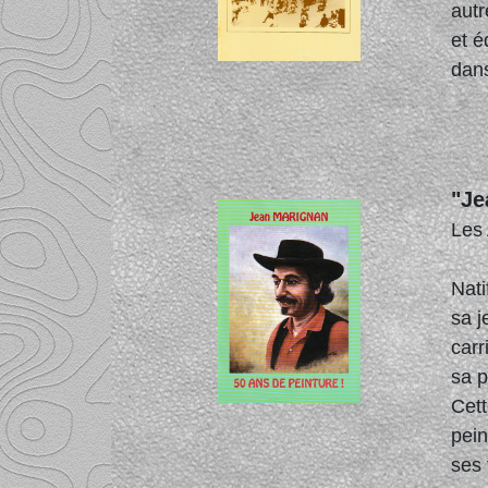
autr
et é
dans
"Je
Les 
Nati
sa j
carr
sa p
Cett
pein
ses 