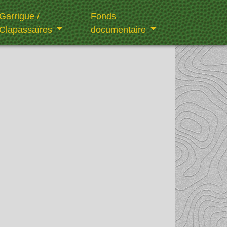
Garrigue /
Fonds
Clapassaïres
documentaire