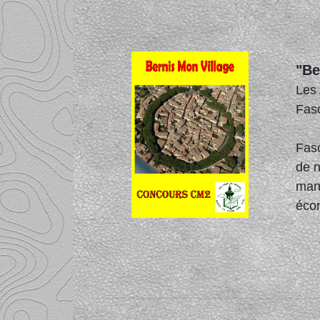
"Be
Les
Fas
Fasc
de n
mani
éco