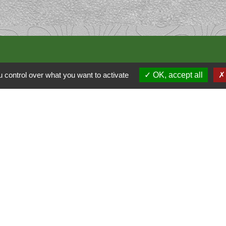
 control over what you want to activate
OK, accept all
alité
-
Accessibilité
-
Plan du site
-
Gestion des cookie
Site créé en partenariat avec Réseau des Communes