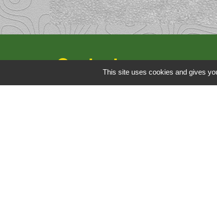
Contacts
This site uses cookies and gives you
LES AMIS DE BERNIS
Hôtel de Ville - Bd Charles Mourier
30620 Bernis - FRANCE
Mentions légales
-
Politique de confidenti