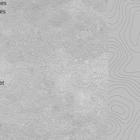
ges
tés
et
e