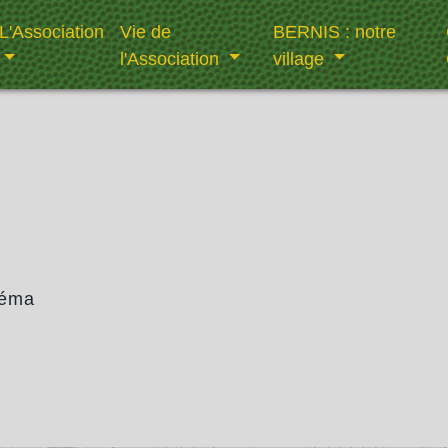
L'Association
Vie de
BERNIS : notre
l'Association
village
néma