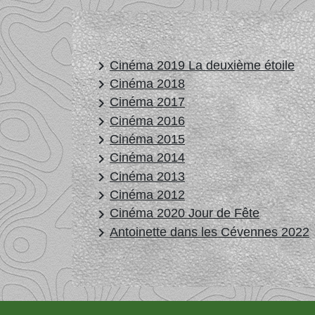
keyboard_arrow_right
Cinéma 2019 La deuxième étoile
keyboard_arrow_right
Cinéma 2018
keyboard_arrow_right
Cinéma 2017
keyboard_arrow_right
Cinéma 2016
keyboard_arrow_right
Cinéma 2015
keyboard_arrow_right
Cinéma 2014
keyboard_arrow_right
Cinéma 2013
keyboard_arrow_right
Cinéma 2012
keyboard_arrow_right
Cinéma 2020 Jour de Fête
keyboard_arrow_right
Antoinette dans les Cévennes 2022