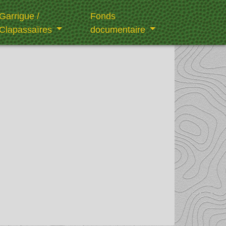
Garrigue /
Fonds
Clapassaïres
documentaire