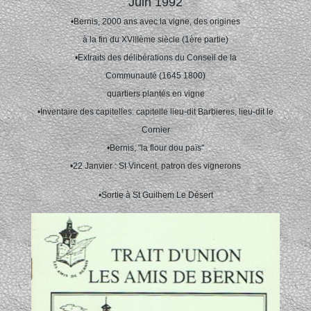
Juin 1992
•Bernis, 2000 ans avec la vigne, des origines
à la fin du XVIIIème siècle (1ère partie)
•Extraits des délibérations du Conseil de la
Communauté (1645 1800)
quartiers plantés en vigne
•Inventaire des capitelles: capitelle lieu-dit Barbieres, lieu-dit le
Cornier
•Bernis, "la flour dou païs"
•22 Janvier : St Vincent, patron des vignerons
•Sortie à St Guilhem Le Désert