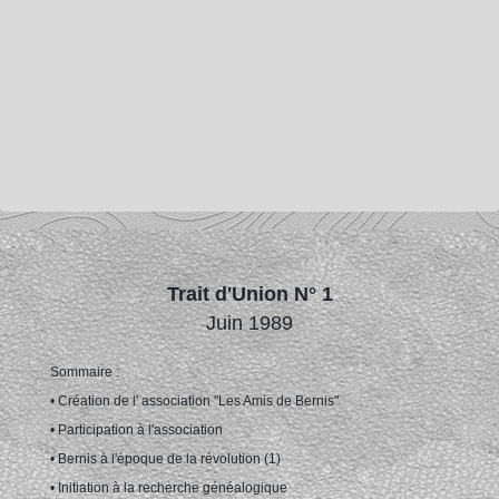
Trait d'Union N° 1
Juin 1989
Sommaire :
• Création de l' association "Les Amis de Bernis"
• Participation à l'association
• Bernis à l'époque de la révolution (1)
• Initiation à la recherche généalogique