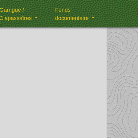
Garrigue /
Fonds
Clapassaïres
documentaire