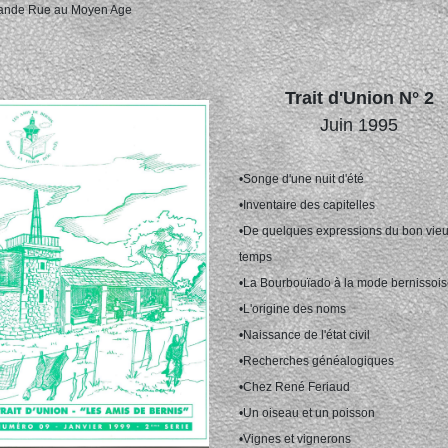
rande Rue au Moyen Age
Trait d'Union N° 2
Juin 1995
•Songe d'une nuit d'été
•Inventaire des capitelles
•De quelques expressions du bon vie
temps
•La Bourbouïado à la mode bernissoi
•L'origine des noms
•Naissance de l'état civil
•Recherches généalogiques
•Chez René Feriaud
•Un oiseau et un poisson
•Vignes et vignerons