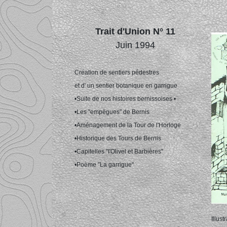
Trait d'Union N° 11
Juin 1994
Création de sentiers pédestres
et d' un sentier botanique en garrigue
•Suite de nos histoires bernissoises •
•Les "empègues" de Bernis
•Aménagement de la Tour de l'Horloge
•Historique des Tours de Bernis
•Capitelles "I'Olivel et Barbières"
•Poème "La garrigue"
Illust