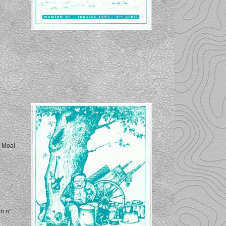
d Moal
on n°