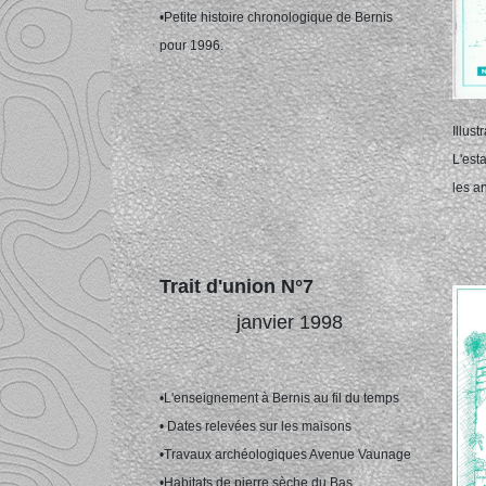
•Petite histoire chronologique de Bernis
pour 1996.
Illus
L'est
les a
Trait d'union N°7
janvier 1998
•L'enseignement à Bernis au fil du temps
• Dates relevées sur les maisons
•Travaux archéologiques Avenue Vaunage
•Habitats de pierre sèche du Bas