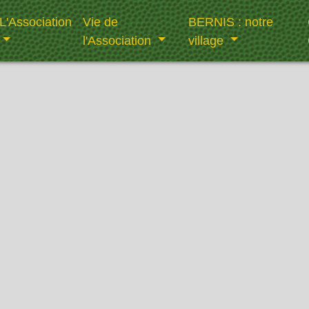
L'Association
Vie de
BERNIS : notre
l'Association
village