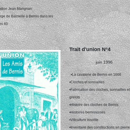
tration Jean Marignan:
rge de Balmelle à Bernis dans les
es 40
Trait d'union N°4
juin 1996
•La cavalerie de Bernis en 1666
•Cloches et sonnailles
•Fabrication des cloches, sonnailles et
grelots
•Histoire des cloches de Bernis
•Histoires bernissoises
•Viticulture insolite
•Inventaire des constructions en pierre