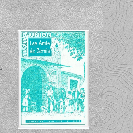
ux
se