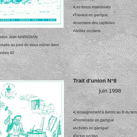
•Les tissus matelassés
•Travaux en garrigue
•Inventaire des capitelles
•Veillée occitane
tration Jean MARIGNAN
amaïre au pied du vieux mûrier dans
nnées 40
Trait d'union N°8
juin 1998
•L'enseignement à Bernis au fil du te
•Promenade en garrigue
•Activités en garrigue
•Dicton occitan