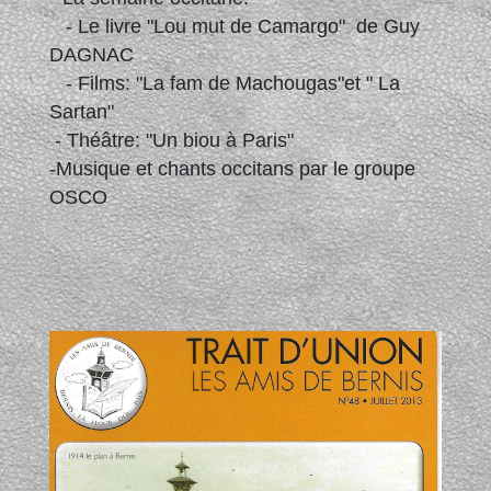
- Le livre "Lou mut de Camargo" de Guy
DAGNAC
- Films: "La fam de Machougas"et " La
Sartan"
- Théâtre: "Un biou à Paris"
-Musique et chants occitans par le groupe
OSCO