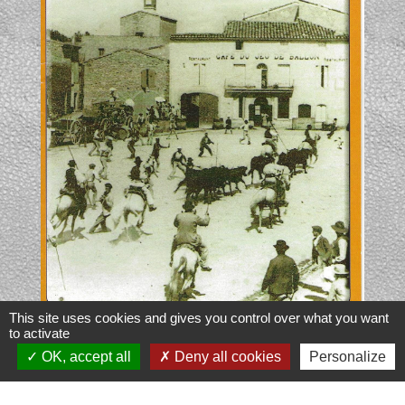
This site uses cookies and gives you control over what you want
to activate
1914 le plan à Bernis
OK, accept all
Deny all cookies
Personalize