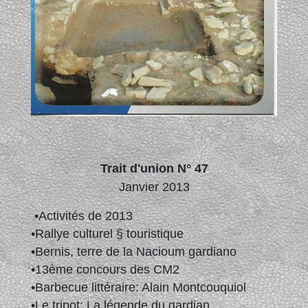
Trait d'union N° 47
Janvier 2013
•Activités de 2013
•Rallye culturel § touristique
•Bernis, terre de la Nacioum gardiano
•13ème concours des CM2
•Barbecue littéraire: Alain Montcouquiol
•Le tripot: La légende du gardian