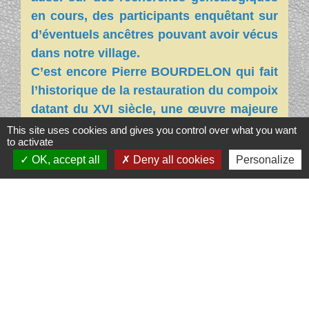
en cours, des participants enquêtant sur
d’éventuels ancêtres pouvant avoir vécus
dans notre village.
C’est encore Pierre BOURDELON qui fait
l’historique de la restauration du compoix
datant du XVI siècle, une œuvre majeure
pour les Amis de Bernis.
This site uses cookies and gives you control over what you want
to activate
OK, accept all
Deny all cookies
Personalize
Après le repas pris en commun, deux
groupes se forment. Pour les uns c’est la
visite de Bernis sous la houlette de Pierre
BOURDELON l’historien du village. Pour
les autres, les échanges se poursuivent
au travers des archives de l’ACGC et
pour les néophytes c’est une initiation à
la recherche d’une ascendance.