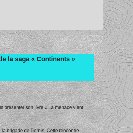
e la saga « Continents »
us présenter son livre « La menace vient
à la brigade de Bernis. Cette rencontre