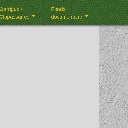
Garrigue /
Fonds
Clapassaïres
documentaire