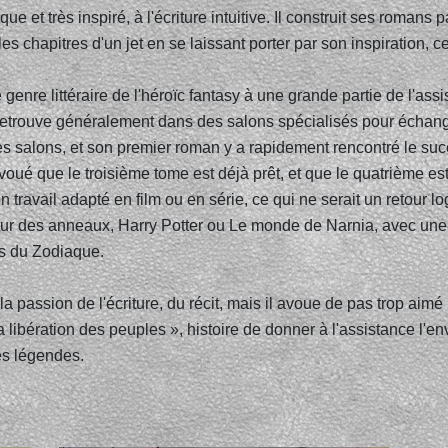
 et très inspiré, à l'écriture intuitive. Il construit ses romans p
e les chapitres d'un jet en se laissant porter par son inspiration
genre littéraire de l'héroïc fantasy à une grande partie de l'assi
 retrouve généralement dans des salons spécialisés pour échange
s salons, et son premier roman y a rapidement rencontré le succè
oué que le troisième tome est déjà prêt, et que le quatrième est 
on travail adapté en film ou en série, ce qui ne serait un retour 
ur des anneaux, Harry Potter ou Le monde de Narnia, avec une
s du Zodiaque.
la passion de l'écriture, du récit, mais il avoue de pas trop aim
ibération des peuples », histoire de donner à l'assistance l'env
es légendes.