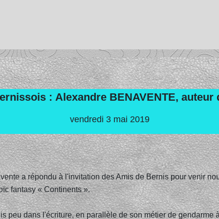
bernissois : Alexandre BENAVENTE, auteur d
vendredi 3 mai 2019
ente a répondu à l'invitation des Amis de Bernis pour venir no
oïc fantasy « Continents ».
uis peu dans l'écriture, en parallèle de son métier de gendarme 