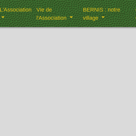
L'Association
Vie de
BERNIS : notre
l'Association
village