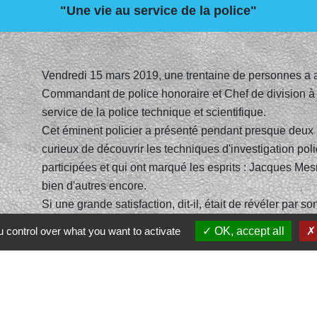
"Une vie au service de la police"
Vendredi 15 mars 2019, une trentaine de personnes a a
Commandant de police honoraire et Chef de division à 
service de la police technique et scientifique.
Cet éminent policier a présenté pendant presque deux 
curieux de découvrir les techniques d'investigation poli
participées et qui ont marqué les esprits : Jacques Mes
bien d'autres encore.
Si une grande satisfaction, dit-il, était de révéler par so
commis un méfait de manière irréfutable, sa plus grande
 control over what you want to activate
OK, accept all
un individu accusé à tort.